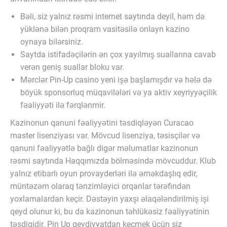
Bəli, siz yalnız rəsmi internet saytında deyil, həm də
yüklənə bilən proqram vasitəsilə onlayn kazino
oynaya bilərsiniz.
Saytda istifadəçilərin ən çox yayılmış suallarına cavab
verən geniş suallar bloku var.
Mərclər Pin-Up casino yeni işə başlamışdır və hələ də
böyük sponsorluq müqavilələri və ya aktiv xeyriyyəçilik
fəaliyyəti ilə fərqlənmir.
Kazinonun qanuni fəaliyyətini təsdiqləyən Curacao
master lisenziyası var. Mövcud lisenziya, təsisçilər və
qanuni fəaliyyətlə bağlı digər məlumatlar kazinonun
rəsmi saytında Haqqımızda bölməsində mövcuddur. Klub
yalnız etibarlı oyun provayderləri ilə əməkdaşlıq edir,
müntəzəm olaraq tənzimləyici orqanlar tərəfindən
yoxlamalardan keçir. Dəstəyin yaxşı əlaqələndirilmiş işi
qeyd olunur ki, bu da kazinonun təhlükəsiz fəaliyyətinin
təsdiqidir. Pin Up qeydiyyatdan kecmek üçün siz