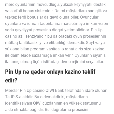
mərc oyunlarının mövcudluğu, yüksək keyfiyyətli dəstək
və sərfəli bonus sistemidir. Daimi müştərilərə sadiqlik və
tez-tez fərdi bonuslar da qeyd oluna bilər. Oyunçular
oyunlara və idman tədbirlərinə mərc etməyə imkan verən
sadə qeydiyyat prosesinə diqqət yetirməlidirlər. Pin Up
casino az lisenziyalıdır, bu da oradakı oyun proseslərinin
mütləq təhlükəsizliyi və etibarlılığı deməkdir. Sayt və ya
yüklənə bilən proqram vasitəsilə rahat giriş sizə kazino
ilə daim əlaqə saxlamağa imkan verir. Oyunların siyahısı
ilə tanış olmaq üçün istifadəçi demo rejimini seçə bilər.
Pin Up nə qədər onlayn kazino təklif
edir?
Mərclər Pin Up casino QIWI Bank tərəfindən idarə olunan
TsUPIS-ə aiddir. Bu o deməkdir ki, müştərilərin
identifikasiyası QIWI cüzdanının ən yüksək statusunu
əldə etməklə bağlıdır. Bu, doğrulama prosesini