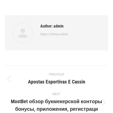
on
on
on
on
Facebook
Twitter
Pinterest
LinkedIn
Author:
admin
https://9nine.online
Post
PREVIOUS
navigation
Apostas Esportivas E Cassin
Previous
post:
NEXT
MostBet обзор букмекерской конторы
Next
бонусы, приложения, регистраци
post: