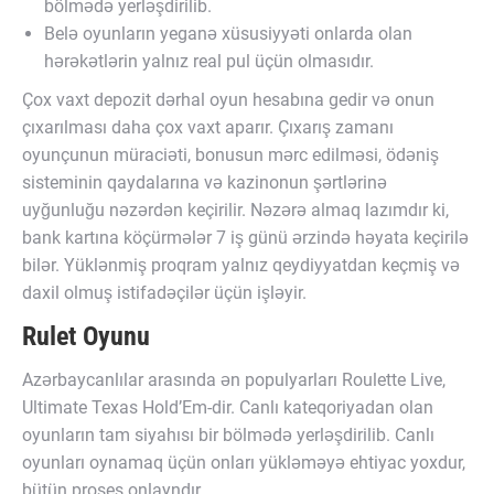
bölmədə yerləşdirilib.
Belə oyunların yeganə xüsusiyyəti onlarda olan
hərəkətlərin yalnız real pul üçün olmasıdır.
Çox vaxt depozit dərhal oyun hesabına gedir və onun
çıxarılması daha çox vaxt aparır. Çıxarış zamanı
oyunçunun müraciəti, bonusun mərc edilməsi, ödəniş
sisteminin qaydalarına və kazinonun şərtlərinə
uyğunluğu nəzərdən keçirilir. Nəzərə almaq lazımdır ki,
bank kartına köçürmələr 7 iş günü ərzində həyata keçirilə
bilər. Yüklənmiş proqram yalnız qeydiyyatdan keçmiş və
daxil olmuş istifadəçilər üçün işləyir.
Rulet Oyunu
Azərbaycanlılar arasında ən populyarları Roulette Live,
Ultimate Texas Hold’Em-dir. Canlı kateqoriyadan olan
oyunların tam siyahısı bir bölmədə yerləşdirilib. Canlı
oyunları oynamaq üçün onları yükləməyə ehtiyac yoxdur,
bütün proses onlayndır.