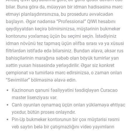
bilər. Buna görə də, müəyyən bir idman hadisəsinə mərc
etməyi planlaşdırırsınızsa, bu proseduru əvvəlcədən
başlayın. Əgər nədənsə “Professional” QIWI hesabını
qeydiyyatdan keçirə bilmirsinizsə, müştərinin bukmeker
kontorunu yoxlamaq üçün bu seçimi seçin. İstədiyiniz
idman növünü tez tapmaq üçün əlifba sırası və ya xüsusi
filtrlərdən istifadə edə bilərsiniz. Bundan əlavə, əksər rus
bahisçilərinin marağına səbəb olan böyük turnirlər yan
xəttin yuxarı hissəsində yerləşdirilir. Əgər siz konkret
çempionat və turnirlərə mərc edirsinizsə, o zaman onları
“Sevimlilər” bölməsinə əlavə edin.
Kazinonun qanuni fəaliyyətini təsdiqləyən Curacao
master lisenziyası var.
Canlı oyunları oynamaq üçün onları yükləməyə ehtiyac
yoxdur, bütün proses onlayndır.
Pin-Up bukmeker kontorunun bir çox müştərisi rəsmi
veb saytın belə bir çatışmazlığını video yayımların