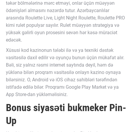
təkər bölmələrinə mərc etməyi, onlar üçün müəyyən
ödənişləri almasını nəzərdə tutur. Azərbaycanlılar
arasında Roulette Live, Light Night Roulette, Roulette PRO
kimi rulet populyar sayılır. Rulet müəyyən strategiya və
yüksək gəlirli oyun prosesini sevən hər kəsə müraciət
edəcək.
Xüsusi kod kazinonun tələbi ilə və ya texniki dəstək
vasitəsilə daxil edilir və oyunçu bunun üçün mükafat alır.
Bəli, siz yalnız rəsmi internet saytında deyil, həm də
yüklənə bilən proqram vasitəsilə onlayn kazino oynaya
bilərsiniz. O, Android və iOS cihaz sahibləri tərəfindən
istifadə edilə bilər. Proqramı Google Play Market və ya
App Store-dan yükləməlisiniz.
Bonus siyasəti bukmeker Pin-
Up