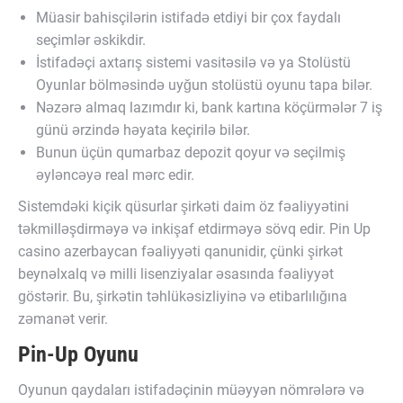
Müasir bahisçilərin istifadə etdiyi bir çox faydalı
seçimlər əskikdir.
İstifadəçi axtarış sistemi vasitəsilə və ya Stolüstü
Oyunlar bölməsində uyğun stolüstü oyunu tapa bilər.
Nəzərə almaq lazımdır ki, bank kartına köçürmələr 7 iş
günü ərzində həyata keçirilə bilər.
Bunun üçün qumarbaz depozit qoyur və seçilmiş
əyləncəyə real mərc edir.
Sistemdəki kiçik qüsurlar şirkəti daim öz fəaliyyətini
təkmilləşdirməyə və inkişaf etdirməyə sövq edir. Pin Up
casino azerbaycan fəaliyyəti qanunidir, çünki şirkət
beynəlxalq və milli lisenziyalar əsasında fəaliyyət
göstərir. Bu, şirkətin təhlükəsizliyinə və etibarlılığına
zəmanət verir.
Pin-Up Oyunu
Oyunun qaydaları istifadəçinin müəyyən nömrələrə və