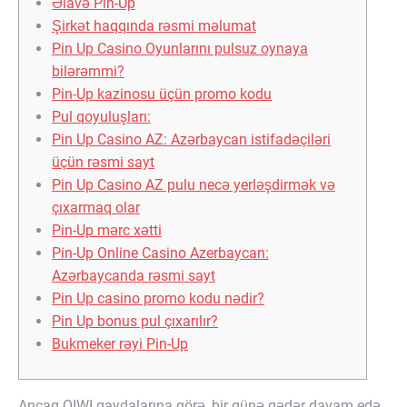
Əlavə Pin-Up
Şirkət haqqında rəsmi məlumat
Pin Up Casino Oyunlarını pulsuz oynaya
bilərəmmi?
Pin-Up kazinosu üçün promo kodu
Pul qoyuluşları:
Pin Up Casino AZ: Azərbaycan istifadəçiləri
üçün rəsmi sayt
Pin Up Casino AZ pulu necə yerləşdirmək və
çıxarmaq olar
Pin-Up mərc xətti
Pin-Up Online Casino Azerbaycan:
Azərbaycanda rəsmi sayt
Pin Up casino promo kodu nədir?
Pin Up bonus pul çıxarılır?
Bukmeker rəyi Pin-Up
Ancaq QIWI qaydalarına görə, bir günə qədər davam edə