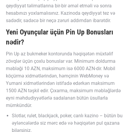
qeydiyyat təlimatlarına bir-bir əməl etməli və sonra
hesabınızı yoxlamalısınız. Kazinoda qeydiyyat tez və
sadədir, sadəcə bir neçə zəruri addımdan ibarətdir.
Yeni Oyunçular üçün Pin Up Bonusları
nədir?
Pin Up az bukmeker kontorunda həqiqətən müxtəlif
zövqlər üçün çoxlu bonuslar var. Minimum doldurma
məbləği 10 AZN, maksimum isə 6000 AZN-dir. Mobil
köçürmə xidmətlərindən, həmçinin WebMoney və
Yumani xidmətlərindən istifadə edərkən maksimum
1500 AZN təşkil edir. Çıxarma, maksimum məbləğlərdə
eyni məhdudiyyətlərlə sadalanan bütün üsullarla
mümkündür.
Slotlar, rulet, blackjack, poker, canlı kazino – bütün bu
əyləncələrdə siz mərc edə və həqiqətən pul qazana
bilərsiniz.