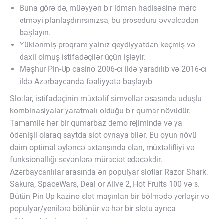
Buna görə də, müəyyən bir idman hadisəsinə mərc
etməyi planlaşdırırsınızsa, bu proseduru əvvəlcədən
başlayın.
Yüklənmiş proqram yalnız qeydiyyatdan keçmiş və
daxil olmuş istifadəçilər üçün işləyir.
Məşhur Pin-Up casino 2006-cı ildə yaradılıb və 2016-cı
ildə Azərbaycanda fəaliyyətə başlayıb.
Slotlar, istifadəçinin müxtəlif simvollar əsasında uduşlu
kombinasiyalar yaratmalı olduğu bir qumar növüdür.
Tamamilə hər bir qumarbaz demo rejimində və ya
ödənişli olaraq saytda slot oynaya bilər. Bu oyun növü
daim optimal əyləncə axtarışında olan, müxtəlifliyi və
funksionallığı sevənlərə müraciət edəcəkdir.
Azərbaycanlılar arasında ən populyar slotlar Razor Shark,
Sakura, SpaceWars, Deal or Alive 2, Hot Fruits 100 və s.
Bütün Pin-Up kazino slot maşınları bir bölmədə yerləşir və
populyar/yenilərə bölünür və hər bir slotu ayrıca