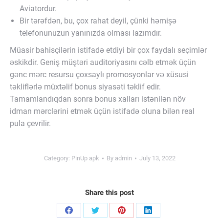
Aviatordur.
Bir tərəfdən, bu, çox rahat deyil, çünki həmişə
telefonunuzun yanınızda olması lazımdır.
Müasir bahisçilərin istifadə etdiyi bir çox faydalı seçimlər
əskikdir. Geniş müştəri auditoriyasını cəlb etmək üçün
gənc mərc resursu çoxsaylı promosyonlar və xüsusi
təkliflərlə müxtəlif bonus siyasəti təklif edir.
Tamamlandıqdan sonra bonus xalları istənilən növ
idman mərclərini etmək üçün istifadə oluna bilən real
pula çevrilir.
Category:
PinUp apk
By
admin
July 13, 2022
Share this post
Share
Share
Share
Share