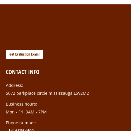
Get Evaluation Exam!
CONTACT INFO
Address:
5072 parkplace circle mississauga L5V2M2
Business hours:
Mon - Fri: 9AM - 7PM
Phone number:
+14168364492