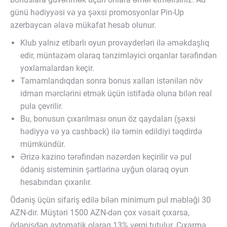
günü hədiyyəsi və ya şəxsi promosyonlar Pin-Up
azerbaycan əlavə mükafat hesab olunur.
Klub yalnız etibarlı oyun provayderləri ilə əməkdaşlıq
edir, müntəzəm olaraq tənzimləyici orqanlar tərəfindən
yoxlamalardan keçir.
Tamamlandıqdan sonra bonus xalları istənilən növ
idman mərclərini etmək üçün istifadə oluna bilən real
pula çevrilir.
Bu, bonusun çıxarılması onun öz qaydaları (şəxsi
hədiyyə və ya cashback) ilə təmin edildiyi təqdirdə
mümkündür.
Ərizə kazino tərəfindən nəzərdən keçirilir və pul
ödəniş sisteminin şərtlərinə uyğun olaraq oyun
hesabından çıxarılır.
Ödəniş üçün sifariş edilə bilən minimum pul məbləği 30
AZN-dir. Müştəri 1500 AZN-dən çox vəsait çıxarsa,
ödənişdən avtomatik olaraq 13% vergi tutulur. Çıxarma