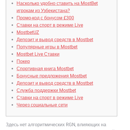
Насколько удобно ставить на MostBet
игрокам из Узбекистана?
Промо-код с бонусом £300
Ставки на спорт в режиме Live
MostbetUZ
Депозит и вывод средств в Mostbet
Популярные игры в Mostbet
Mostbet Live Ставки
Покер
Спортивная книга Mostbet
Бонусные предложения Mostbet
Депозит и вывод средств в Mostbet
Служба поддержки Mostbet
Ставки на спорт в режиме Live
Через социальные сети
Здесь нет алгоритмических RGN, влияющих на