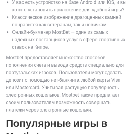
У вас есть устройство на базе Android или IOS, и вы
хотите установить приложение для удобной игры?
Классическое изображение драгоценных камней
понравится как ветеранам, так и новичкам.
Онлайн-букмекер MostBet — один из самых
надежных поставщиков услуг в сфере спортивных
ставок на Кипре.
Mostbet предоставляет множество способов
пополнения счета и вывода средств специально для
португальских игроков. Пользователи могут сделать
депозит с помощью нет-банкинга, любой карты Visa
или Mastercard. Учитывая растущую популярность
электронных кошельков, Mostbet также предлагает
своим пользователям возможность совершать
платежи через электронные кошельки.
Популярные игры в