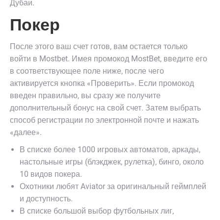
Дубаи.
Покер
После этого ваш счет готов, вам остается только
войти в Mostbet. Имея промокод MostBet, введите его
в соответствующее поле ниже, после чего
активируется кнопка «Проверить». Если промокод
введен правильно, вы сразу же получите
дополнительный бонус на свой счет. Затем выбрать
способ регистрации по электронной почте и нажать
«далее».
В списке более 1000 игровых автоматов, аркады,
настольные игры (блэкджек, рулетка), бинго, около
10 видов покера.
Охотники любят Aviator за оригинальный геймплей
и доступность.
В списке большой выбор футбольных лиг,