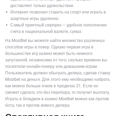
доставляет только удовольствие.
Интернет позволил ставить на спорт или играть в
азартные игры удаленно.
Самый приятный сюрприз — удобное пополнение
счета в национальной валюте, сумах.
На MostBet вы можете найти множество различных
способов игры в покер. Однако первая игра в
большинстве игр казино может быть немного
запутанной, независимо от того, сколько времени вы
посвятили онлайн-покеру или домашним играм.
Пользователь должен обыграть дилера, сделав ставку
Mostbet на деньги. Для этого ему необходимо набрать
как можно больше очков в пределах 21. Если он
сможет сделать это без перебора, то получит выплату.
Играть в блэкджек в казино Mostbet можно как против
бота, так и против живого дилера.