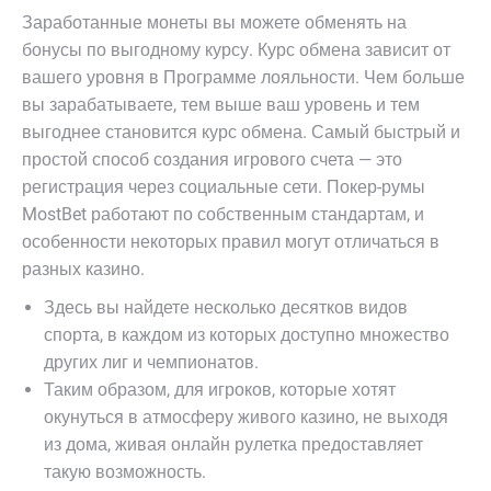
Заработанные монеты вы можете обменять на
бонусы по выгодному курсу. Курс обмена зависит от
вашего уровня в Программе лояльности. Чем больше
вы зарабатываете, тем выше ваш уровень и тем
выгоднее становится курс обмена. Самый быстрый и
простой способ создания игрового счета — это
регистрация через социальные сети. Покер-румы
MostBet работают по собственным стандартам, и
особенности некоторых правил могут отличаться в
разных казино.
Здесь вы найдете несколько десятков видов
спорта, в каждом из которых доступно множество
других лиг и чемпионатов.
Таким образом, для игроков, которые хотят
окунуться в атмосферу живого казино, не выходя
из дома, живая онлайн рулетка предоставляет
такую возможность.