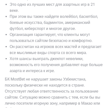
Это одно из лучших мест для азартных игр в 21
веке.
При этом вы также найдете волейбол, баскетбол,
боевые искусства, бадминтон, американский
футбол, киберспорт и многое другое.
Организация гарантирует, что клиенты могут
пользоваться сайтом безопасно и комфортно.
Он рассчитан на игроков всех мастей и предлагает
все мыслимые виды спорта со всего мира.
Хотя шансы выиграть джекпот невелики,
возможность его получения добавляет еще больше
азарта и интереса к игре.
БК MostBet не нарушает законы Узбекистана,
поскольку физически не находится в стране.
Отсутствует любая ответственность за пользование
сайтом. Ситуацию можно сравнить с тем, если бы вы
лично посетили игорную зону, например в Макао или