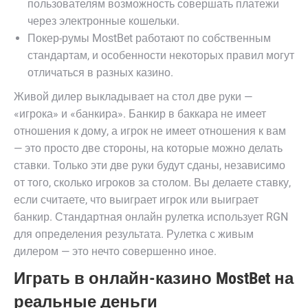
пользователям возможность совершать платежи
через электронные кошельки.
Покер-румы MostBet работают по собственным
стандартам, и особенности некоторых правил могут
отличаться в разных казино.
Живой дилер выкладывает на стол две руки —
«игрока» и «банкира». Банкир в баккара не имеет
отношения к дому, а игрок не имеет отношения к вам
— это просто две стороны, на которые можно делать
ставки. Только эти две руки будут сданы, независимо
от того, сколько игроков за столом. Вы делаете ставку,
если считаете, что выиграет игрок или выиграет
банкир. Стандартная онлайн рулетка использует RGN
для определения результата. Рулетка с живым
дилером — это нечто совершенно иное.
Играть в онлайн-казино MostBet на
реальные деньги