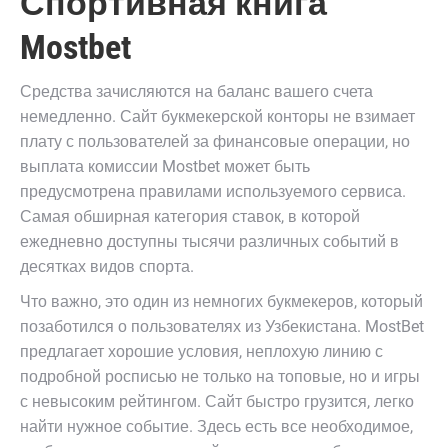
Спортивная книга
Mostbet
Средства зачисляются на баланс вашего счета
немедленно. Сайт букмекерской конторы не взимает
плату с пользователей за финансовые операции, но
выплата комиссии Mostbet может быть
предусмотрена правилами используемого сервиса.
Самая обширная категория ставок, в которой
ежедневно доступны тысячи различных событий в
десятках видов спорта.
Что важно, это один из немногих букмекеров, который
позаботился о пользователях из Узбекистана. MostBet
предлагает хорошие условия, неплохую линию с
подробной росписью не только на топовые, но и игры
с невысоким рейтингом. Сайт быстро грузится, легко
найти нужное событие. Здесь есть все необходимое,