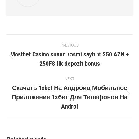
Post
PREVIOUS
navigation
Mostbet Casino sunun rəsmi saytı ⭐️ 250 AZN +
Previous
250FS ilk depozit bonus
post:
NEXT
Скачать 1xbet На Андроид Мобильное
Приложение 1хбет Для Телефонов На
Next
post:
Androi