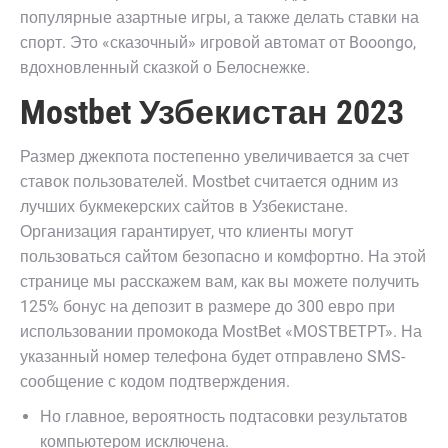
популярные азартные игры, а также делать ставки на
спорт. Это «сказочный» игровой автомат от Booongo,
вдохновленный сказкой о Белоснежке.
Mostbet Узбекистан 2023
Размер джекпота постепенно увеличивается за счет
ставок пользователей. Mostbet считается одним из
лучших букмекерских сайтов в Узбекистане.
Организация гарантирует, что клиенты могут
пользоваться сайтом безопасно и комфортно. На этой
странице мы расскажем вам, как вы можете получить
125% бонус на депозит в размере до 300 евро при
использовании промокода MostBet «MOSTBETPT». На
указанный номер телефона будет отправлено SMS-
сообщение с кодом подтверждения.
Но главное, вероятность подтасовки результатов
компьютером исключена.