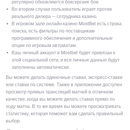
регулярно обновляются боксерские бои.
Во втором случае пользователь играет против
реального дилера — сотрудника казино.
В игровом зале онлайн-казино MostBet есть строка
поиска, есть фильтры по поставщикам
программного обеспечения и дополнительные
опции по игровым автоматам.
Ваш личный аккаунт в Mostbet будет привязан к
этой социальной сети, и все личные данные будут
заполнены автоматически.
Вы можете делать одиночные ставки, экспресс-ставки
или ставки по системе. Также в приложении доступен
просмотр прямых трансляций матчей в отличном
качестве, когда вы можете делать ставки прямо по
ходу матча. В то же время вы можете просматривать
статистику, которая поможет вам сделать правильный
выбор.