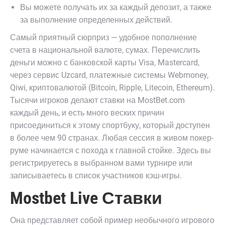
Вы можете получать их за каждый депозит, а также
за выполнение определенных действий.
Самый приятный сюрприз — удобное пополнение
счета в национальной валюте, сумах. Перечислить
деньги можно с банковской карты Visa, Mastercard,
через сервис Uzcard, платежные системы Webmoney,
Qiwi, криптовалютой (Bitcoin, Ripple, Litecoin, Ethereum).
Тысячи игроков делают ставки на MostBet.com
каждый день, и есть много веских причин
присоединиться к этому спортбуку, который доступен
в более чем 90 странах. Любая сессия в живом покер-
руме начинается с похода к главной стойке. Здесь вы
регистрируетесь в выбранном вами турнире или
записываетесь в список участников кэш-игры.
Mostbet Live Ставки
Она представляет собой пример необычного игрового