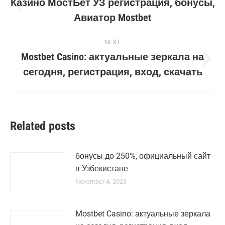
navigation
Казино МостБет УЗ регистрация, бонусы,
Previous
Авиатор Mostbet
post:
NEXT
Mostbet Casino: актуальные зеркала на
Next
сегодня, регистрация, вход, скачать
post:
Related posts
бонусы до 250%, официальный сайт
в Узбекистане
November 4, 2023
Mostbet Casino: актуальные зеркала