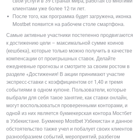
свои услуги в 39 странах мира, работая со многими
клиентами уже более 12-ти лет.
После того, как программа будет загружена, иконка
Mostbet появится на рабочем столе смартфона.
Самые активные участники постепенно продвигаются
к достижению цели – максимальной сумме коинов
(кешбека), которые только можно получить в качестве
компенсации от проигрышных ставок. Делайте
ежедневные прогнозы и смотрите за своим ростом в
разделе «Достижения! В акции принимают участие
экспресс-ставки с коэффициентом от 1,40 и тремя
событиями в одном купоне. Пользователи, которые
выбрали для себя такое занятие, как ставки онлайн,
могут воспользоваться проверенными конторами, и
одной из них является букмекерская контора Мостбет
в Узбекистане. Букмекер Mostbet Узбекистан и данное
обстоятельство также учел и побалует своих клиентов
разнообразием событий, мероприятий, разбегом