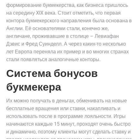
формирование букмекерства, как бизнеса пришлось
на середину XIX века. Стоит отметить, что первая
контора букмекерского направления была основана в
Англии. Её основателями стали, конечно же,
англичане, проживавшие в столице – Левиафан
Дэвис и Фред Суинделл. А через каких-то несколько
лет Европа переняла их пример и во многих странах
стали появляться аналогичные конторы.
Система бонусов
букмекера
Их можно получать в деньгах, обменивать на новые
бесплатные вращения или ставки, накапливать и
использовать после в программе лояльности. Игры
начинаются каждые 15 минут, проходят очень быстро
и динамично, поэтому клиенты могут сделать ставку и