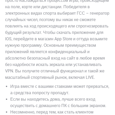
просто наслаждаться процессом игры, происходящем
на поле, корте или дистанции. Победителя в
электронных видах спорта выбирает ГСС – генератор
случайных чисел, поэтому вы никак не сможете
повлиять на ход происходящего или спрогнозировать
будущий результат. Чтобы скачать приложение для
IOS, перейдите в магазин App Store и оттуда возьмите
нужную программу. Основным преимуществом
приложений является конфиденциальный и
абсолютно безопасный вход на сайт в любое время
без надобности искать зеркала или устанавливать
VPN. Вы получите отличный функционал и такой же
масштабный спортивный рынок, включая LIVE.
Игра вместе с вашими ставками может прерваться,
а средства попросту пропадут.
Если вы находитесь дома, лучше всего вход
осуществить с домашнего ПК с большим экраном.
Несомненно, перед тем, как стать клиентом