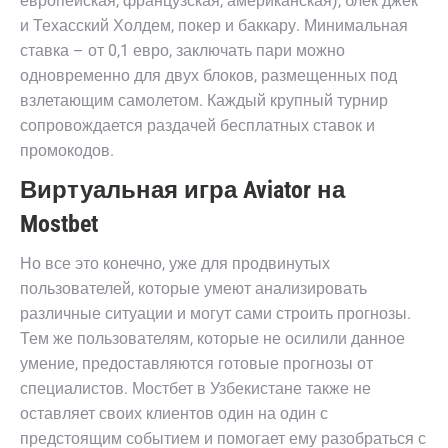
европейская, французская, американская), блек джек
и Техасский Холдем, покер и баккару. Минимальная
ставка – от 0,1 евро, заключать пари можно
одновременно для двух блоков, размещенных под
взлетающим самолетом. Каждый крупный турнир
сопровождается раздачей бесплатных ставок и
промокодов.
Виртуальная игра Aviator на
Mostbet
Но все это конечно, уже для продвинутых
пользователей, которые умеют анализировать
различные ситуации и могут сами строить прогнозы.
Тем же пользователям, которые не осилили данное
умение, предоставляются готовые прогнозы от
специалистов. Мостбет в Узбекистане также не
оставляет своих клиентов один на один с
предстоящим событием и помогает ему разобраться с