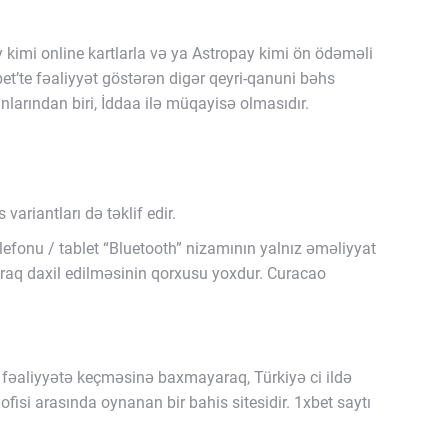
 kimi online kartlarla və ya Astropay kimi ön ödəməli
xbet’te fəaliyyət göstərən digər qeyri-qanuni bəhs
larından biri, İddaa ilə müqayisə olmasıdır.
ariantları də təklif edir.
lefonu / tablet “Bluetooth” nizamının yalnız əməliyyat
araq daxil edilməsinin qorxusu yoxdur. Curacao
ə fəaliyyətə keçməsinə baxmayaraq, Türkiyə ci ildə
fisi arasında oynanan bir bahis sitesidir. 1xbet saytı