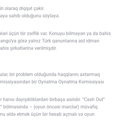
i olaraq diqqət çəkir.
yyəyə sahib olduğunu söyləyə.
ləri üçün bir zəiflik var. Konuyu bilməyən ya da bahis
iyango’ya görə yalnız Türk qanunlarına aid idman
his şirkətlərinə verilmişdir.
çular, bir problem olduğunda haqqlarını axtarmaq
t Komissiyasından bir Oynatma Oynatma Komissiyası
ansı dəyişikliklərdən birbaşa asılıdır. “Cash Out”
” bölməsində – (oyun öncəsi mərclər) müvafiq
. Onu əldə etmək üçün bir hesab açmalı və oyun