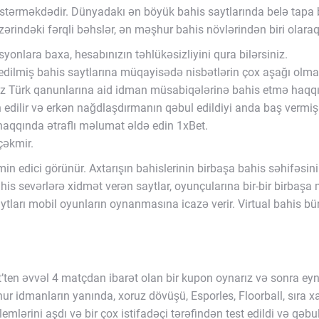
östərməkdədir. Dünyadakı ən böyük bahis saytlarında belə tapa b
zərindəki fərqli bəhslər, ən məşhur bahis növlərindən biri olaraq
osyonlara baxa, hesabınızın təhlükəsizliyini qura bilərsiniz.
dilmiş bahis saytlarına müqayisədə nisbətlərin çox aşağı olmas
nız Türk qanunlarına aid idman müsabiqələrinə bahis etmə haqqı
ilir və erkən nağdlaşdırmanın qəbul edildiyi anda baş vermiş hə
 haqqında ətraflı məlumat əldə edin 1xBet.
çəkmir.
min edici görünür. Axtarışın bahislerinin birbaşa bahis səhifəsin
ahis sevərlərə xidmət verən saytlar, oyunçularına bir-bir birbaş
ytları mobil oyunların oynanmasına icazə verir. Virtual bahis bü
ten əvvəl 4 matçdan ibarət olan bir kupon oynarız və sonra eyni 
hur idmanların yanında, xoruz dövüşü, Esporles, Floorball, sıra x
roblemlərini aşdı və bir çox istifadəçi tərəfindən test edildi və q