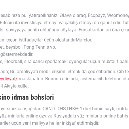
hesabınıza pul yatırabilirsiniz. Əlavə olaraq, Ecopayz, Webmoney
Bitcoin ilə investisiya etməyi və çəkiliş etməyi da qəbul edir. 1
 bir səviyyəyə sahib olduğunu söyləyə. Fürsətlərdən ən önə çıkan
an keçən istifadəçilər üçün əlçatandırMərclər.
iket, beysbol, Pong Tennis vb.
ü göstərməkdədir.
Floorball, sıra xarici sporlardaki oyunçular üçün müxtəlif bahis v
də; Bu əməliyyatı mobil erişimli etmək də çox etibarlıdır. Cib te
eydiyyat/
məsləhətdir. Bunun xaricində, sistemə cib telefonu ol
l Akışta edilə.
sino idman bəhsləri
stəyirsinizsə aşağıdan CANLI DƏSTƏKƏ 1xbet bahis saytı, ci ild
üz minlərlə online üzv və Rusiyadakı yüz minlərlə online bahis o
rilər üçün yerli maliyyə həllər inkişaf etdirmişdir.