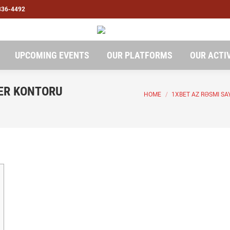
836-4492
UPCOMING EVENTS
OUR PLATFORMS
OUR ACTI
KER KONTORU
You are here:
HOME
1XBET AZ RƏSMI SA