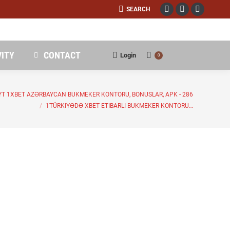
SEARCH:
SEARCH
Facebook
Twitter
YouTube
page
page
page
opens
opens
opens
VITY
CONTACT
in
in
in
Login
0
new
new
new
window
window
window
YT 1XBET AZƏRBAYCAN BUKMEKER KONTORU, BONUSLAR, APK - 286
1TÜRKIYƏDƏ XBET ETIBARLI BUKMEKER KONTORU…