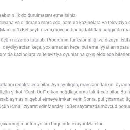
bının ilk doldurulmasını etməlisiniz.
dmana və e-idmana mərc edə, həm də kazinolara və televiziya oyu
Mərclər 1xBet saytımızda,mövcud bonus təklifləri haqqında məl
üçün nəzərdə tutulub. Proqramın funksionallığı və dizaynı istif
– qeydiyyatdan keçə, yoxlamadan keçə, pul əməliyyatları apara v
m də kazinolara və televiziya oyunlarına çıxış əldə edə bilərl
arını redaktə edə bilər. Ayrı-ayrılıqda, mərclərin tarixini öyrən
lər üçün şirkət “Cash Out” erkən nağdlaşdırma təklif edə bilər. B
laşmasını qəbul etməyə imkan verir. Sonra, pul çıxarmaq üçün ə
ün icmalı ziyarət edinMərclər 1xBet saytımızda,mövcud bonus 
ul çıxarmağın bütün yolları haqqında oxuyunMərclər.