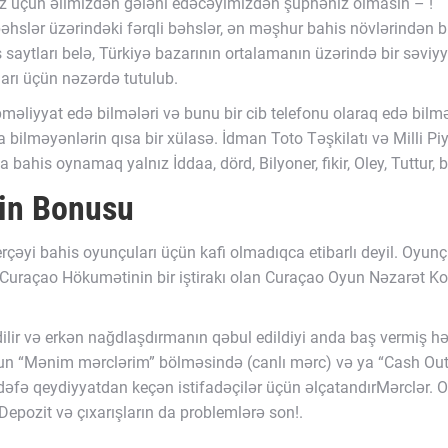
ınız üçün əlimizdən gələni edəcəyimizdən şüphəniz olmasın – !
bəhslər üzərindəki fərqli bəhslər, ən məşhur bahis növlərindən bir
s saytları belə, Türkiyə bazarının ortalamanın üzərində bir səvi
arı üçün nəzərdə tutulub.
əməliyyat edə bilmələri və bunu bir cib telefonu olaraq edə bilmə
a bilməyənlərin qısa bir xülasə. İdman Toto Təşkilatı və Milli P
bahis oynamaq yalnız İddaa, dörd, Bilyoner, fikir, Oley, Tuttur, ba
in Bonusu
çəyi bahis oyunçuları üçün kafi olmadıqca etibarlı deyil. Oyun
ına, Curaçao Hökumətinin bir iştirakı olan Curaçao Oyun Nəzarə
r və erkən nağdlaşdırmanın qəbul edildiyi anda baş vermiş hər h
n “Mənim mərclərim” bölməsində (canlı mərc) və ya “Cash Out
lk dəfə qeydiyyatdan keçən istifadəçilər üçün əlçatandırMərclər
 Depozit və çıxarışların da problemlərə son!.