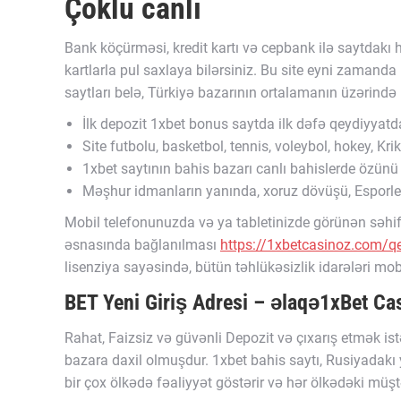
Çoklu canlı
Bank köçürməsi, kredit kartı və cepbank ilə saytdakı 
kartlarla pul saxlaya bilərsiniz. Bu site eyni zamanda 
saytları belə, Türkiyə bazarının ortalamanın üzərində
İlk depozit 1xbet bonus saytda ilk dəfə qeydiyyatd
Site futbolu, basketbol, tennis, voleybol, hokey, Kr
1xbet saytının bahis bazarı canlı bahislerde özün
Məşhur idmanların yanında, xoruz dövüşü, Esporles, 
Mobil telefonunuzda və ya tabletinizde görünən səhifə
əsnasında bağlanılması
https://1xbetcasinoz.com/q
lisenziya sayəsində, bütün təhlükəsizlik idarələri mobi
BET Yeni Giriş Adresi – əlaqə1xBet Ca
Rahat, Faizsiz və güvənli Depozit və çıxarış etmək i
bazara daxil olmuşdur. 1xbet bahis saytı, Rusiyadakı y
bir çox ölkədə fəaliyyət göstərir və hər ölkədəki müştə