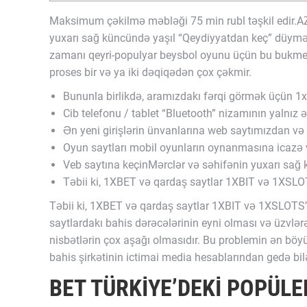
Maksimum çəkilmə məbləği 75 min rubl təşkil edir.AZN
yuxarı sağ küncündə yaşıl “Qeydiyyatdan keç” düyməsi
zamanı qeyri-populyar beysbol oyunu üçün bu bukmeker
proses bir və ya iki dəqiqədən çox çəkmir.
Bununla birlikdə, aramızdakı fərqi görmək üçün 1x
Cib telefonu / tablet “Bluetooth” nizamının yalnız
Ən yeni girişlərin ünvanlarına web saytımızdan və 
Oyun saytları mobil oyunların oynanmasına icazə v
Veb saytına keçinMərclər və səhifənin yuxarı sağ 
Təbii ki, 1XBET və qardaş saytlar 1XBIT və 1XSLOT
Təbii ki, 1XBET və qardaş saytlar 1XBIT və 1XSLOTS’te
saytlardakı bahis dərəcələrinin eyni olması və üzvl
nisbətlərin çox aşağı olmasıdır. Bu problemin ən böyü
bahis şirkətinin ictimai media hesablarından gedə bilə
BET TÜRKİYE’DEKİ POPÜL