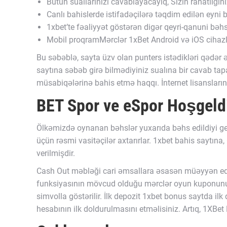
Bütün suallarınızı cavablayacayıq, Sizin rahatlığ
Canlı bahislerde istifadəçilərə təqdim edilən eyni 
1xbet’te fəaliyyət göstərən digər qeyri-qanuni bəh
Mobil proqramMərclər 1xBet Android və iOS cihazl
Bu səbəblə, sayta üzv olan punters istədikləri qədər 
saytına səbəb girə bilmədiyiniz sualına bir cavab tap
müsabiqələrinə bahis etmə haqqı. İnternet lisanslarına 
BET Spor ve eSpor Hoşgeld
Ölkəmizdə oynanan bəhslər yuxarıda bəhs edildiyi ger
üçün rəsmi vasitəçilər axtarırlar. 1xbet bahis sayt
verilmişdir.
Cash Out məbləği cari əmsallara əsasən müəyyən edili
funksiyasının mövcud olduğu mərclər oyun kuponunu
simvolla göstərilir. İlk depozit 1xbet bonus saytda i
hesabının ilk doldurulmasını etməlisiniz. Artıq, 1XBet