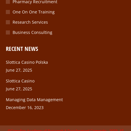
Pharmacy Recruitment
window
window
window
window
One On One Training
Research Services
Business Consulting
RECENT NEWS
Slottica Casino Polska
June 27, 2025
Slottica Casino
June 27, 2025
Managing Data Management
December 16, 2023
©Canadian Academy of Research & Development Corporate - 2023. All