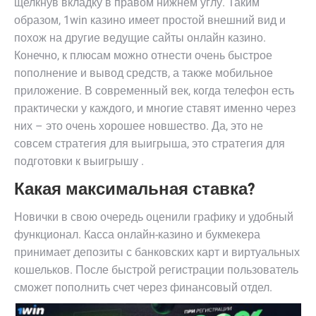
щелкнув вкладку в правом нижнем углу. Таким
образом, 1win казино имеет простой внешний вид и
похож на другие ведущие сайты онлайн казино.
Конечно, к плюсам можно отнести очень быстрое
пополнение и вывод средств, а также мобильное
приложение. В современный век, когда телефон есть
практически у каждого, и многие ставят именно через
них – это очень хорошее новшество. Да, это не
совсем стратегия для выигрыша, это стратегия для
подготовки к выигрышу
.
Какая максимальная ставка?
Новички в свою очередь оценили графику и удобный
функционал. Касса онлайн-казино и букмекера
принимает депозиты с банковских карт и виртуальных
кошельков. После быстрой регистрации пользователь
сможет пополнить счет через финансовый отдел.