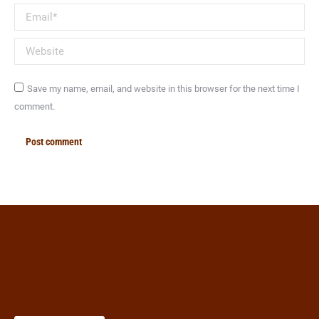
Email *
Website
Save my name, email, and website in this browser for the next time I
comment.
Post comment