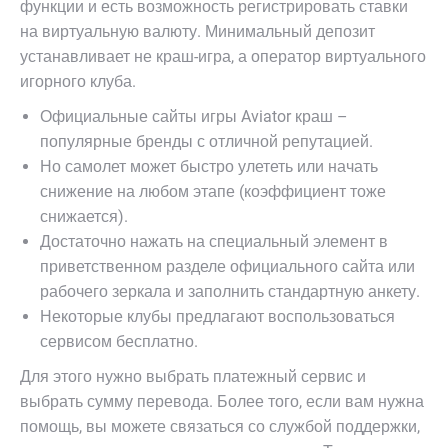
функции и есть возможность регистрировать ставки
на виртуальную валюту. Минимальный депозит
устанавливает не краш-игра, а оператор виртуального
игорного клуба.
Официальные сайты игры Aviator краш –
популярные бренды с отличной репутацией.
Но самолет может быстро улететь или начать
снижение на любом этапе (коэффициент тоже
снижается).
Достаточно нажать на специальный элемент в
приветственном разделе официального сайта или
рабочего зеркала и заполнить стандартную анкету.
Некоторые клубы предлагают воспользоваться
сервисом бесплатно.
Для этого нужно выбрать платежный сервис и
выбрать сумму перевода. Более того, если вам нужна
помощь, вы можете связаться со службой поддержки,