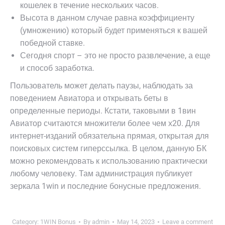
кошелек в течение нескольких часов.
Высота в данном случае равна коэффициенту
(умножению) который будет применяться к вашей
победной ставке.
Сегодня спорт – это не просто развлечение, а еще
и способ заработка.
Пользователь может делать паузы, наблюдать за
поведением Авиатора и открывать беты в
определенные периоды. Кстати, таковыми в 1вин
Авиатор считаются множители более чем х20. Для
интернет-изданий обязательна прямая, открытая для
поисковых систем гиперссылка. В целом, данную БК
можно рекомендовать к использованию практически
любому человеку. Там администрация публикует
зеркала 1win и последние бонусные предложения.
Category:
1WIN Bonus
By
admin
May 14, 2023
Leave a comment