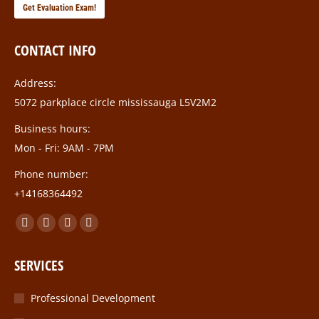
Get Evaluation Exam!
CONTACT INFO
Address:
5072 parkplace circle mississauga L5V2M2
Business hours:
Mon - Fri: 9AM - 7PM
Phone number:
+14168364492
Find us on:
Facebook
Twitter
Linkedin
Instagram
page
page
page
page
SERVICES
opens
opens
opens
opens
in
in
in
in
Professional Development
new
new
new
new