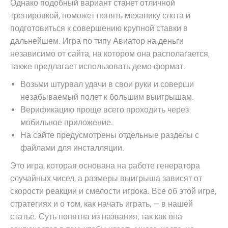
Однако подобный вариант станет отличной
тренировкой, поможет понять механику слота и
подготовиться к совершению крупной ставки в
дальнейшем. Игра по типу Авиатор на деньги
независимо от сайта, на котором она располагается,
также предлагает использовать демо-формат.
Возьми штурвал удачи в свои руки и соверши
незабываемый полет к большим выигрышам.
Верификацию проще всего проходить через
мобильное приложение.
На сайте предусмотрены отдельные разделы с
файлами для инсталляции.
Это игра, которая основана на работе генератора
случайных чисел, а размеры выигрыша зависят от
скорости реакции и смелости игрока. Все об этой игре,
стратегиях и о том, как начать играть, — в нашей
статье. Суть понятна из названия, так как она