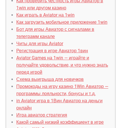
Как проверить честность игры Авиатор в
1win или другом казино
Как играть в Aviator на 1win
Как загрузить мобильное приложение 1win
Бот для игры Авиатор с сигналами в
телеграмм канале
Читы для игры Aviator
Регистрация в игре Авиатор 1вин
Aviator Games на 1win — играйте и
получайте удовольствие, и что нужно знать
перед игрой
Схема выигрыша для новичков
Промокоды на игру казино 1Win Авиатор —
программы лояльности, бонусы и т.д.
in Aviator игра в 1Вин Авиатор на деньги
онлайн
Игра авиатор стратегия
Какой самый низкий коэффициент в игре