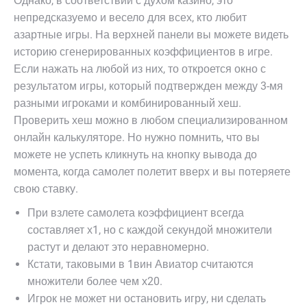
Однако, в соответствии с духом казино, это
непредсказуемо и весело для всех, кто любит
азартные игры. На верхней панели вы можете видеть
историю сгенерированных коэффициентов в игре.
Если нажать на любой из них, то откроется окно с
результатом игры, который подтвержден между 3-мя
разными игроками и комбинированный хеш.
Проверить хеш можно в любом специализированном
онлайн калькуляторе. Но нужно помнить, что вы
можете не успеть кликнуть на кнопку вывода до
момента, когда самолет полетит вверх и вы потеряете
свою ставку.
При взлете самолета коэффициент всегда
составляет х1, но с каждой секундой множители
растут и делают это неравномерно.
Кстати, таковыми в 1вин Авиатор считаются
множители более чем х20.
Игрок не может ни остановить игру, ни сделать