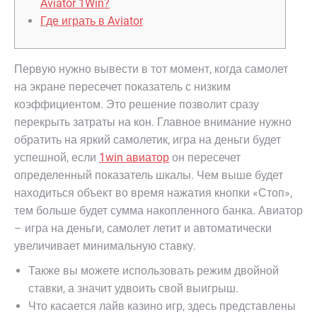
Aviator 1Win?
Где играть в Aviator
Первую нужно вывести в тот момент, когда самолет
на экране пересечет показатель с низким
коэффициентом. Это решение позволит сразу
перекрыть затраты на кон. Главное внимание нужно
обратить на яркий самолетик, игра на деньги будет
успешной, если
1win авиатор
он пересечет
определенный показатель шкалы. Чем выше будет
находиться объект во время нажатия кнопки «Стоп»,
тем больше будет сумма накопленного банка. Авиатор
– игра на деньги, самолет летит и автоматически
увеличивает минимальную ставку.
Также вы можете использовать режим двойной
ставки, а значит удвоить свой выигрыш.
Что касается лайв казино игр, здесь представлены