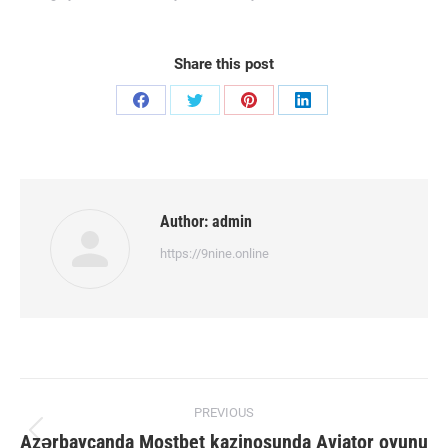
Share this post
Share
Share
Share
Share
on
on
on
on
Facebook
Twitter
Pinterest
LinkedIn
Author:
admin
https://9nine.online
Post
PREVIOUS
navigation
Azərbaycanda Mostbet kazinosunda Aviator oyunu
Previous