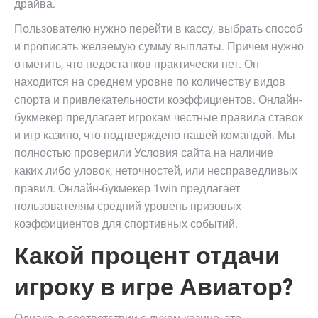
драйва.
Пользователю нужно перейти в кассу, выбрать способ
и прописать желаемую сумму выплаты. Причем нужно
отметить, что недостатков практически нет. Он
находится на среднем уровне по количеству видов
спорта и привлекательности коэффициентов. Онлайн-
букмекер предлагает игрокам честные правила ставок
и игр казино, что подтверждено нашей командой. Мы
полностью проверили Условия сайта на наличие
каких либо уловок, неточностей, или несправедливых
правил. Онлайн-букмекер 1win предлагает
пользователям средний уровень призовых
коэффициентов для спортивных событий.
Какой процент отдачи
игроку в игре Авиатор?