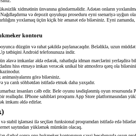
siniz.
hlükəsizlik xidmətinin ünvanına göndərməlidir. Adətən onların yoxlanıl
r. Nağdlaşdırma və depozit qoyuluşu proseduru eyni ssenariyə uyğun olar
lılığını yoxlamaq üçün kiçik bir əmanət edə bilərsiniz. Eyni zamanda, sa
bukmeker kontoru
 boyunca düzgün və rahat şəkildə paylanacaqdır. Beləliklə, uzun müddət
p tətbiqini Android telefonunuza indir.
əlavə imkanlar əldə edərək, rahatlıqla idman mərclərini yerləşdirə bil
adını hiss etməyə imkan verəcək unikal bir atmosferə qərq ola bilərsini
 kazinodur.
 animasiyalarını görə bilərsiniz.
və ya canlı söhbətdən istifadə etmək daha yaxşıdır.
baz insanları cəlb edir. Bele oyunu təsdiqlənmiş oyun resursunda Pin 
 reallıqdır. IPhone sahibləri proqramı App Store platformasından yüklə
k imkanı əldə edirlər.
k)
və stabil işləməsi ilə seçilən funksional proqramdan istifadə edə bilə
internet saytından yükləmək mümkün olacaq.
ən dərhal sonra onu bukmeker kontorunun şəxsi hesabınızda oyun profil