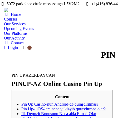
5072 parkplace circle mississauga L5V2M2
+1(416) 836-4
Home
Courses
Our Services
Upcoming Events
Our Platforms
Our Activity
Contact
Login
0
PIN
PIN UP AZERBAYCAN
PINUP-AZ Online Casino Pin Up
Content
Pin Up Casino-nun Android-də quraşdırılması
Pin Up-ı iOS-lara nece yükləyib quraşdırmaq olar?
İlk Depozit Bonusunu Necə əldə Etmək Olar