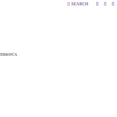
Search:
SEARCH
Facebook
Twitter
Y
page
page
pa
opens
opens
op
in
in
in
new
new
n
window
windo
w
AZERBAYCA