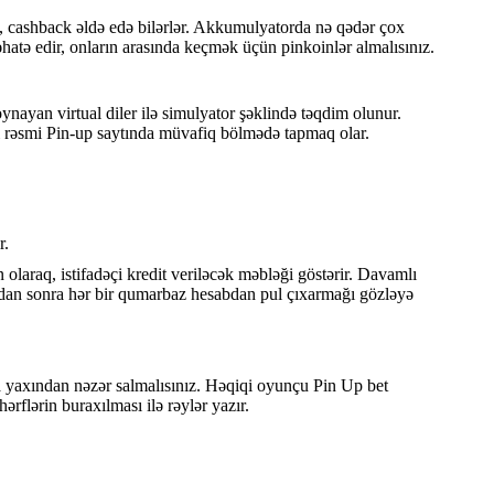
 cashback əldə edə bilərlər. Akkumulyatorda nə qədər çox
atə edir, onların arasında keçmək üçün pinkoinlər almalısınız.
ynayan virtual diler ilə simulyator şəklində təqdim olunur.
ı rəsmi Pin-up saytında müvafiq bölmədə tapmaq olar.
r.
n olaraq, istifadəçi kredit veriləcək məbləği göstərir. Davamlı
ıqdan sonra hər bir qumarbaz hesabdan pul çıxarmağı gözləyə
a yaxından nəzər salmalısınız. Həqiqi oyunçu Pin Up bet
rflərin buraxılması ilə rəylər yazır.