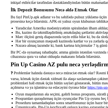
inkişaf etdiricilər tərəfindən dəstəkləndiyindən bütün məlumatlar
İlk Depozit Bonusunu Necə əldə Etmək Olar
Bu fayl PinUp.apk adlanır və bu səhifədə pulsuz yükləmə üçün bi
prosesinə keçə bilərsiniz. APK-ni yalnız oyun klubunun təhlükəsi
Yaradıcılar Amerika mədəniyyətinin spiralından ilham aldılar, 
Bu, kazino ilə təkmilləşdirilmiş əməkdaşlıq şərtlərini aktivlə
Mərc ölçüsü geniş diapazonda təyin edilə bilər ki, bu da slot
Hər bir oyunçunun məqsədi kazinoda kartlar və ya zərlarla q
Nəzərə almaq lazımdır ki, bank kartına köçürmələr 7 iş günü ə
Bir PC-də oynamaq rahatlıqdır, amma günün istənilən vaxtında siz
cihazınıza qura və rahat olduqda makaranı fırlada bilərsiniz.
Pin Up Casino AZ pulu necə yerləşdir
❓ Problemlər halında dəstəyə necə müraciət etmək olar? Rəsmi Pi
varsa, kömək üçün dəstək xidməti ilə əlaqə saxlamaqdan çəkinməy
problemləri həll etmək üçün bütün səyləri göstərərək, bütün məsə
açılmırsa və ya işləmirsə nə edəcəyini öyrənə bilər
https://pin-u
Oyun maşınlarının əla seçimi, gəlirli bonus proqramı, sürətli
Proqramları quraşdırmaq üçün oyunçular Pin Up oyunu heç bir d
Proseduru tamamladıqdan sonra smartfonunuz üçün hazır bir 
Ümumiyyətlə, Pin-Up keyfiyyətli onlayn kazino axtaranlar ü