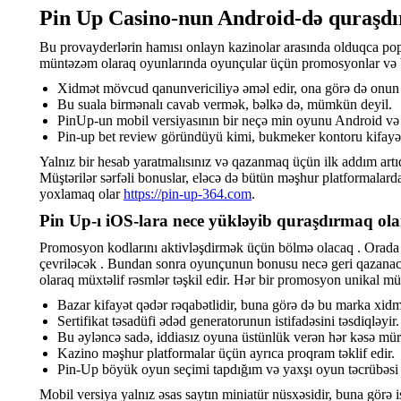
Pin Up Casino-nun Android-də quraşdı
Bu provayderlərin hamısı onlayn kazinolar arasında olduqca popu
müntəzəm olaraq oyunlarında oyunçular üçün promosyonlar və bo
Xidmət mövcud qanunvericiliyə əməl edir, ona görə də onun e
Bu suala birmənalı cavab vermək, bəlkə də, mümkün deyil.
PinUp-un mobil versiyasının bir neçə min oyunu Android və 
Pin-up bet review göründüyü kimi, bukmeker kontoru kifayət 
Yalnız bir hesab yaratmalısınız və qazanmaq üçün ilk addım artıq
Müştərilər sərfəli bonuslar, eləcə də bütün məşhur platformalarda 
yoxlamaq olar
https://pin-up-364.com
.
Pin Up-ı iOS-lara nece yükləyib quraşdırmaq ola
Promosyon kodlarını aktivləşdirmək üçün bölmə olacaq . Orada 
çevriləcək . Bundan sonra oyunçunun bonusu necə geri qazanaca
olaraq müxtəlif rəsmlər təşkil edir. Hər bir promosyon unikal mük
Bazar kifayət qədər rəqabətlidir, buna görə də bu marka xidmət
Sertifikat təsadüfi ədəd generatorunun istifadəsini təsdiqləyir.
Bu əyləncə sadə, iddiasız oyuna üstünlük verən hər kəsə mür
Kazino məşhur platformalar üçün ayrıca proqram təklif edir.
Pin-Up böyük oyun seçimi tapdığım və yaxşı oyun təcrübəsi 
Mobil versiya yalnız əsas saytın miniatür nüsxəsidir, buna görə 