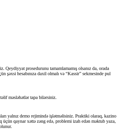
siniz. Qeydiyyat prosedurunu tamamlamamış olsanız da, orada
üçün şəxsi hesabınıza daxil olmalı və “Kassir” sekmesinde pul
if məsləhətlər tapa bilərsiniz.
arı yalnız demo rejimində işlətməlisiniz. Praktiki olaraq, kazino
aq üçün qaynar xəttə zəng edə, problemi izah edən məktub yaza,
olunur.