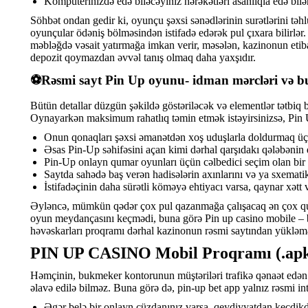
Kompüterinizdə edə biləcəyiniz hərəkətləri asanlıqla edə bilər
Söhbət ondan gedir ki, oyunçu şəxsi sənədlərinin surətlərini tə
oyunçular ödəniş bölməsindən istifadə edərək pul çıxara bilirlə
məbləğdə vəsait yatırmağa imkan verir, məsələn, kazinonun etibar
depozit qoymazdan əvvəl tanış olmaq daha yaxşıdır.
⚽Rəsmi sayt Pin Up oyunu- idman mərcləri və 
Bütün detallar düzgün şəkildə göstəriləcək və elementlər tətbiq
Oynayarkən maksimum rahatlıq təmin etmək istəyirsinizsə, Pin U
Onun qonaqları şəxsi əmanətdən xoş uduşlarla doldurmaq üçün 
Əsas Pin-Up səhifəsini açan kimi dərhal qarşıdakı qələbənin d
Pin-Up onlayn qumar oyunları üçün cəlbedici seçim olan bir
Saytda sahədə baş verən hadisələrin axınlarını və ya sxematik
İstifadəçinin daha sürətli köməyə ehtiyacı varsa, qaynar xətt 
Əyləncə, mümkün qədər çox pul qazanmağa çalışacaq ən çox qumar
oyun meydançasını keçmədi, buna görə Pin up casino mobile – bir
həvəskarları proqramı dərhal kazinonun rəsmi saytından yükləmə
PIN UP CASINO Mobil Proqramı (.ap
Həmçinin, bukmeker kontorunun müştəriləri trafikə qənaət edən 
əlavə edilə bilməz. Buna görə də, pin-up bet app yalnız rəsmi 
Əgər belə bir onlayn cüzdanınız varsa, qeydiyyatdan keçdikd