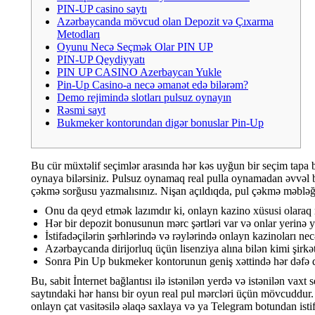
PIN-UP casino saytı
Azərbaycanda mövcud olan Depozit və Çıxarma
Metodları
Oyunu Necə Seçmək Olar PIN UP
PIN-UP Qeydiyyatı
PIN UP CASINO Azerbaycan Yukle
Pin-Up Casino-a necə əmanət edə bilərəm?
Demo rejimində slotları pulsuz oynayın
Rəsmi sayt
Bukmeker kontorundan digər bonuslar Pin-Up
Bu cür müxtəlif seçimlər arasında hər kəs uyğun bir seçim tapa
oynaya bilərsiniz. Pulsuz oynamaq real pulla oynamadan əvvəl ba
çəkmə sorğusu yazmalısınız. Nişan açıldıqda, pul çəkmə məbləği
Onu da qeyd etmək lazımdır ki, onlayn kazino xüsusi olaraq 
Hər bir depozit bonusunun mərc şərtləri var və onlar yerinə y
İstifadəçilərin şərhlərində və rəylərində onlayn kazinoları 
Azərbaycanda dirijorluq üçün lisenziya alına bilən kimi şirkə
Sonra Pin Up bukmeker kontorunun geniş xəttində hər dəfə d
Bu, sabit İnternet bağlantısı ilə istənilən yerdə və istənilən va
saytındaki hər hansı bir oyun real pul mərcləri üçün mövcuddur
onlayn çat vasitəsilə əlaqə saxlaya və ya Telegram botundan isti