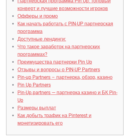
Партнёрская программа Pin Up: топовый
конверт и лучшие возможности игроков
Офферы и промо
Как начать работать с PIN-UP партнерская
программа
Доступные лендинги:
Что такое заработок на партнерских
программах?
Преимущества партнерки Pin Up
Отзывы и вопросы о PIN-UP Partners
Pin-up Partners – партнерка, обзор, казино
Pin Up Partners
Pin-Up.partners — партнерка казино и БК Pin-
Up
Размеры выплат
Как добыть трафик на Pinterest и
монетизировать его