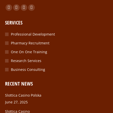
Find us on:
Facebook
Twitter
Linkedin
Instagram
page
page
page
page
SERVICES
opens
opens
opens
opens
in
in
in
in
Professional Development
new
new
new
new
Pharmacy Recruitment
window
window
window
window
One On One Training
Research Services
Business Consulting
RECENT NEWS
Slottica Casino Polska
June 27, 2025
Slottica Casino