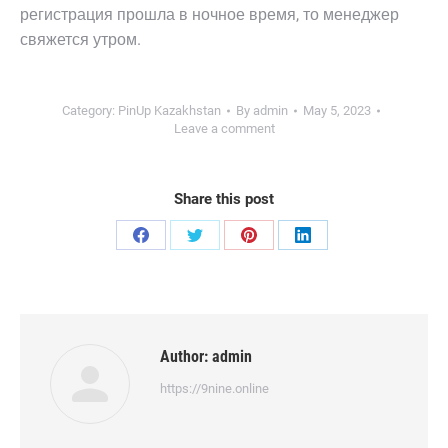
регистрация прошла в ночное время, то менеджер
свяжется утром.
Category:
PinUp Kazakhstan
By
admin
May 5, 2023
Leave a comment
Share this post
Share
Share
Share
Share
on
on
on
on
Facebook
Twitter
Pinterest
LinkedIn
Author:
admin
https://9nine.online