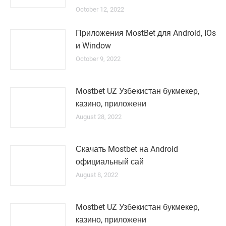
October 12, 2022
Приложения MostBet для Android, IOs
и Window
October 9, 2022
Mostbet UZ Узбекистан букмекер,
казино, приложени
August 28, 2022
Скачать Mostbet на Android
официальный сай
August 8, 2022
Mostbet UZ Узбекистан букмекер,
казино, приложени