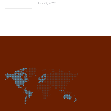
July 29, 2022