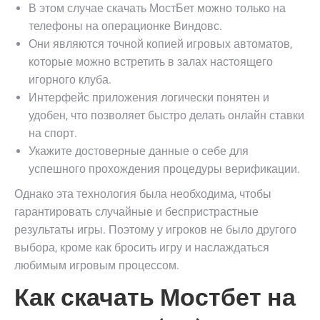
В этом случае скачать МостБет можно только на
телефоны на операционке Виндовс.
Они являются точной копией игровых автоматов,
которые можно встретить в залах настоящего
игорного клуба.
Интерфейс приложения логически понятен и
удобен, что позволяет быстро делать онлайн ставки
на спорт.
Укажите достоверные данные о себе для
успешного прохождения процедуры верификации.
Однако эта технология была необходима, чтобы
гарантировать случайные и беспристрастные
результаты игры. Поэтому у игроков не было другого
выбора, кроме как бросить игру и наслаждаться
любимым игровым процессом.
Как скачать Мостбет на