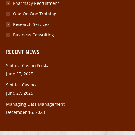
Pharmacy Recruitment
window
window
window
window
One On One Training
Research Services
Business Consulting
RECENT NEWS
Slottica Casino Polska
June 27, 2025
Slottica Casino
June 27, 2025
Managing Data Management
December 16, 2023