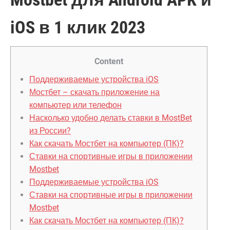
iOS в 1 клик 2023
Content
Поддерживаемые устройства iOS
Мостбет – скачать приложение на
компьютер или телефон
Насколько удобно делать ставки в MostBet
из России?
Как скачать Мостбет на компьютер (ПК)?
Ставки на спортивные игры в приложении
Mostbet
Поддерживаемые устройства iOS
Ставки на спортивные игры в приложении
Mostbet
Как скачать Мостбет на компьютер (ПК)?